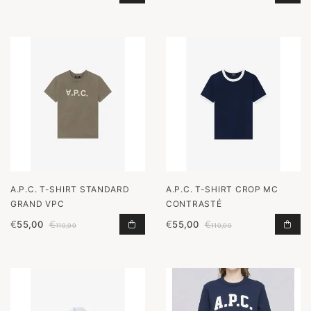
A.P.C. T-SHIRT STANDARD
A.P.C. T-SHIRT CROP MC
GRAND VPC
CONTRASTÉ
€
55,00
€
€
55,00
€
T-SHIRT STANDARD GRAND VPC TO
T-S
110,00
110,00