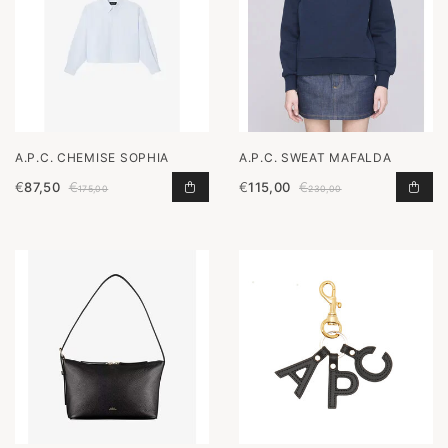
A.P.C. CHEMISE SOPHIA
A.P.C. SWEAT MAFALDA
€
87,50
€
€
115,00
€
CHEMISE SOPHIA TOEVOEGEN AAN 
SWE
175,00
230,00