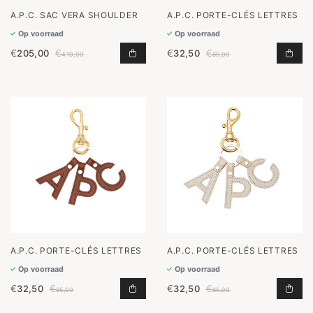
A.P.C. SAC VERA SHOULDER
A.P.C. PORTE-CLÉS LETTRES
Op voorraad
Op voorraad
€
205,00
€
€
32,50
€
SAC VERA SHOULDER TOEVOEGEN 
POR
410,00
65,00
A.P.C. PORTE-CLÉS LETTRES
A.P.C. PORTE-CLÉS LETTRES
Op voorraad
Op voorraad
€
32,50
€
€
32,50
€
PORTE-CLÉS LETTRES TOEVOEGEN 
POR
65,00
65,00