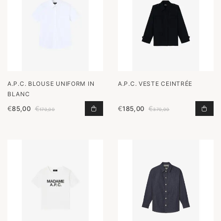
A.P.C. BLOUSE UNIFORM IN
A.P.C. VESTE CEINTRÉE
BLANC
€
85,00
€
€
185,00
€
BLOUSE UNIFORM IN BLANC TOEVO
VES
170,00
370,00