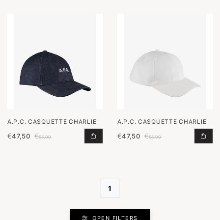
A.P.C. CASQUETTE CHARLIE
A.P.C. CASQUETTE CHARLIE
€
47,50
€
€
47,50
€
CASQUETTE CHARLIE TOEVOEGEN 
CAS
95,00
95,00
1
OPEN FILTERS