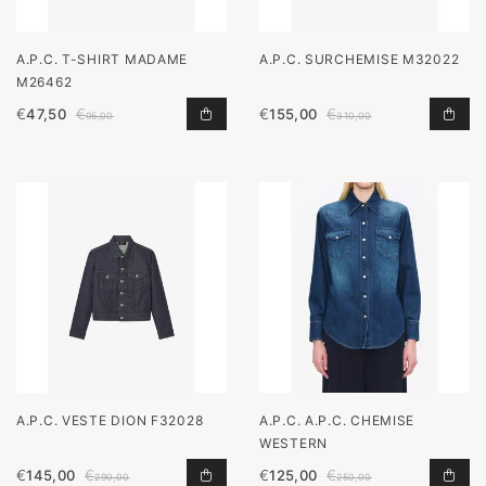
A.P.C. T-SHIRT MADAME
A.P.C. SURCHEMISE M32022
M26462
€
47,50
€
€
155,00
€
T-SHIRT MADAME M26462 TOEVOE
SUR
95,00
310,00
A.P.C. VESTE DION F32028
A.P.C. A.P.C. CHEMISE
WESTERN
€
145,00
€
€
125,00
€
VESTE DION F32028 TOEVOEGEN A
A.P
290,00
250,00