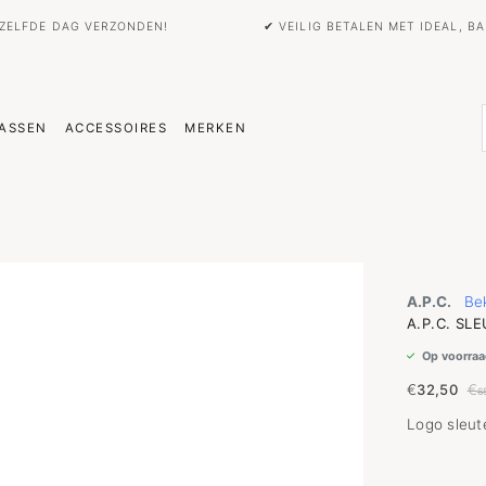
EZELFDE DAG VERZONDEN!
✔ VEILIG BETALEN MET IDEAL, 
ASSEN
ACCESSOIRES
MERKEN
A.P.C.
Bek
A.P.C. SL
Op voorraa
€
32,50
€
6
Logo sleut