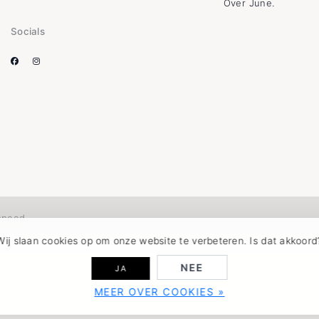
Over June.
Socials
speed
Wij slaan cookies op om onze website te verbeteren. Is dat akkoord
NEE
JA
MEER OVER COOKIES »