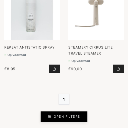
REPEAT ANTISTATIC SPRAY
STEAMERY CIRRUS LITE
TRAVEL STEAMER
Op voorraad
Op voorraad
€
8,95
€
90,00
ANTISTATIC SPRAY TOEVOEGEN AA
CIR
1
OPEN FILTERS