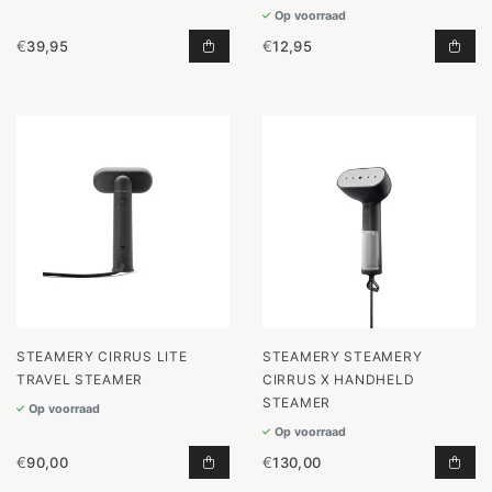
Op voorraad
€
39,95
€
12,95
KNITSHAVER TOEVOEGEN AAN WIN
CAS
STEAMERY CIRRUS LITE
STEAMERY STEAMERY
TRAVEL STEAMER
CIRRUS X HANDHELD
STEAMER
Op voorraad
Op voorraad
€
90,00
€
130,00
CIRRUS LITE TRAVEL STEAMER TO
STE