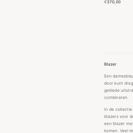
€
370,00
Blazer
Een damesblaze
door kunt drag
geklede uitstr
combineren.
In de collecti
blazers voor d
een blazer met
komen. Veel mo