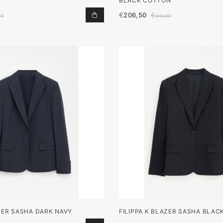
BLACK COTTON
€
206,50
€
CLOSED C97148-165-20 LOLA TOE
00
413,00
AZER SASHA DARK NAVY
FILIPPA K BLAZER SASHA BLAC