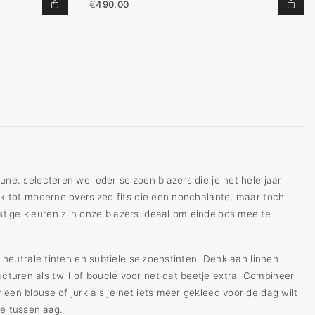
€
490,00
EGEN AAN WINKELWAGEN
BLAZER SASHA BLACK TOEVOEGEN AAN WINKELWA
BLA
une. selecteren we ieder seizoen blazers die je het hele jaar
ook tot moderne oversized fits die een nonchalante, maar toch
tige kleuren zijn onze blazers ideaal om eindeloos mee te
e neutrale tinten en subtiele seizoenstinten. Denk aan linnen
turen als twill of bouclé voor net dat beetje extra. Combineer
een blouse of jurk als je net iets meer gekleed voor de dag wilt
le tussenlaag.