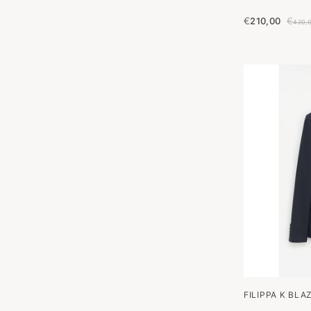
€
210,00
€
420,
FILIPPA K BL