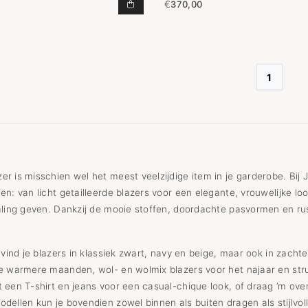
€
370,00
BLAZER SASHA DARK NAVY TOEVO
1
r is misschien wel het meest veelzijdige item in je garderobe. Bij J
en: van licht getailleerde blazers voor een elegante, vrouwelijke l
aling geven. Dankzij de mooie stoffen, doordachte pasvormen en rus
e vind je blazers in klassiek zwart, navy en beige, maar ook in zacht
e warmere maanden, wol- en wolmix blazers voor het najaar en struc
 een T-shirt en jeans voor een casual-chique look, of draag ’m over 
dellen kun je bovendien zowel binnen als buiten dragen als stijlvol