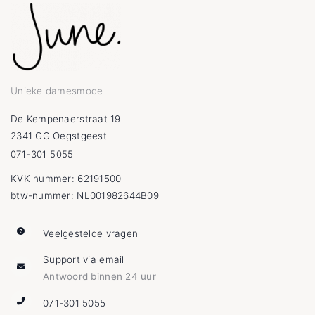
Unieke damesmode
De Kempenaerstraat 19
2341 GG Oegstgeest
071-301 5055
KVK nummer: 62191500
btw-nummer: NL001982644B09
Veelgestelde vragen
Support via email
Antwoord binnen 24 uur
071-301 5055