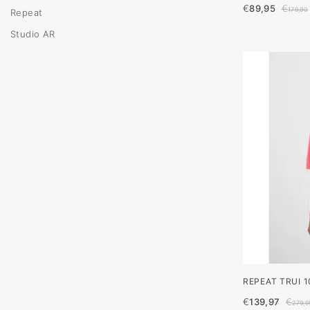
€
89,95
€
179,90
Repeat
Studio AR
REPEAT TRUI 
€
139,97
€
279,9