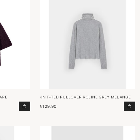
RAPE
KNIT-TED PULLOVER ROLINE GREY MELANGE
€
129,90
AN WINKELWAGEN
TRUI 66.168 GRAPE TOEVOEGEN AAN WINKELWAGEN
PUL