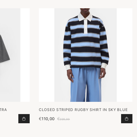
TRA
CLOSED STRIPED RUGBY SHIRT IN SKY BLUE
€
110,00
€
N AAN WINKELWAGEN
PULLOVER MOLLY ANTRA TOEVOEGEN AAN WINKEL
STR
220,00