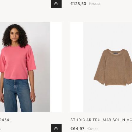
€
128,50
€
TRUI STRIPE IN ECRU/BLACK TOEV
257,00
104541
STUDIO AR TRUI MARISOL IN M
€
64,97
€
TRUI 104541 TOEVOEGEN AAN WIN
5
129,95