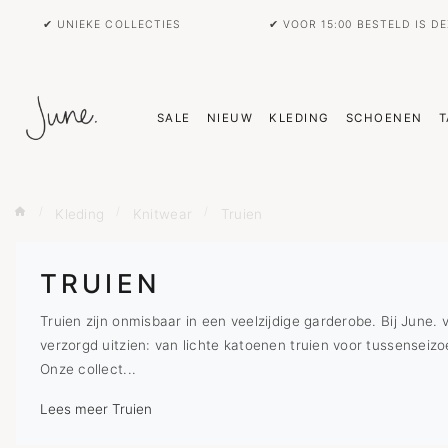
✔ UNIEKE COLLECTIES
✔ VOOR 15:00 BESTELD IS D
SALE
NIEUW
KLEDING
SCHOENEN
T
Kleding
Knitwear
Truien
TRUIEN
Truien zijn onmisbaar in een veelzijdige garderobe. Bij June.
verzorgd uitzien: van lichte katoenen truien voor tussensei
Onze collect...
Lees meer Truien