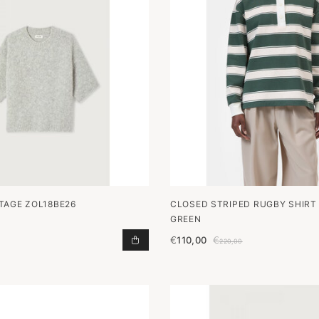
TAGE ZOL18BE26
CLOSED STRIPED RUGBY SHIRT 
GREEN
€
110,00
€
ZOL18BE26 TOEVOEGEN AAN WINKE
220,00