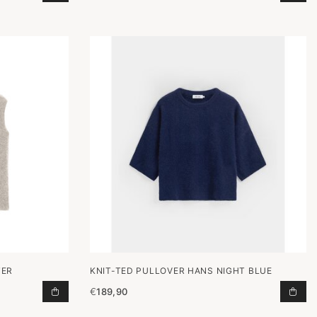
TER
KNIT-TED PULLOVER HANS NIGHT BLUE
€
189,90
N AAN WINKELWAGEN
SPENCER OYSTER TOEVOEGEN AAN WINKELWAGEN
PUL