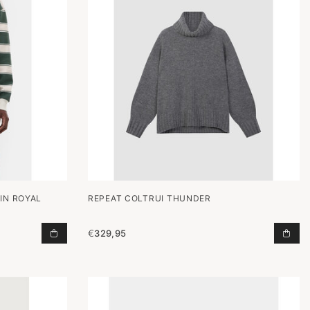
IN ROYAL
REPEAT COLTRUI THUNDER
€
329,95
LWAGEN
STRIPED RUGBY SHIRT IN ROYAL GREEN TOEVOEGE
COL