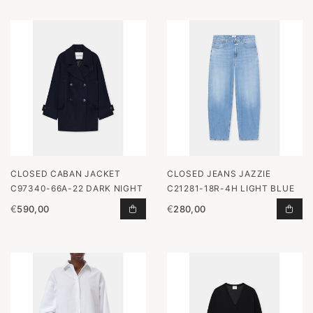
CLOSED CABAN JACKET
CLOSED JEANS JAZZIE
C97340-66A-22 DARK NIGHT
C21281-18R-4H LIGHT BLUE
€
590,00
€
280,00
CABAN JACKET C97340-66A-22 DA
JEA