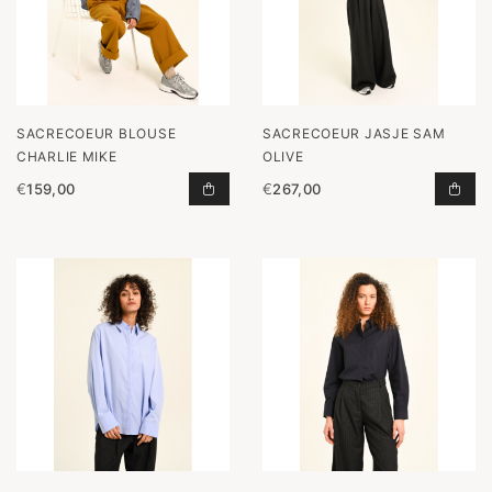
SACRECOEUR BLOUSE
SACRECOEUR JASJE SAM
CHARLIE MIKE
OLIVE
€
159,00
€
267,00
BLOUSE CHARLIE MIKE TOEVOEGEN
JAS