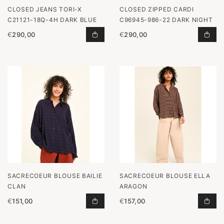
CLOSED JEANS TORI-X
CLOSED ZIPPED CARDI
C21121-18Q-4H DARK BLUE
C96945-986-22 DARK NIGHT
€
290,00
€
290,00
JEANS TORI-X C21121-18Q-4H DAR
SACRECOEUR BLOUSE BAILIE
SACRECOEUR BLOUSE ELLA
CLAN
ARAGON
€
151,00
€
157,00
BLOUSE BAILIE CLAN TOEVOEGEN 
BLO