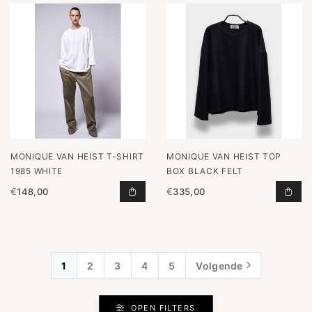
MONIQUE VAN HEIST T-SHIRT
MONIQUE VAN HEIST TOP
1985 WHITE
BOX BLACK FELT
€
148,00
€
335,00
T-SHIRT 1985 WHITE TOEVOEGEN 
TOP
1
2
3
4
5
Volgende
OPEN FILTERS