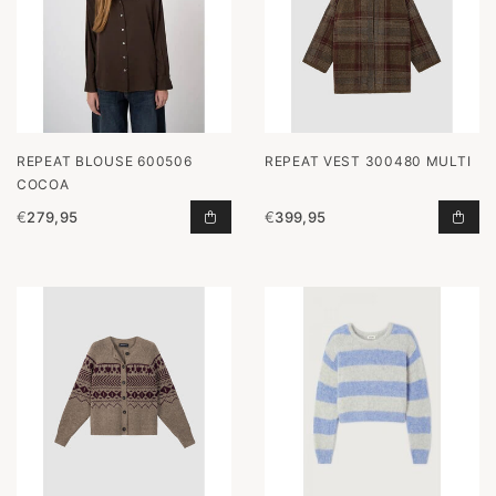
REPEAT BLOUSE 600506
REPEAT VEST 300480 MULTI
COCOA
€
279,95
€
399,95
BLOUSE 600506 COCOA TOEVOEGE
VES