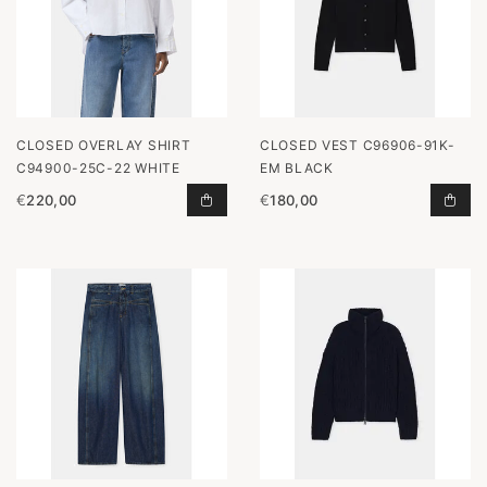
CLOSED OVERLAY SHIRT
CLOSED VEST C96906-91K-
C94900-25C-22 WHITE
EM BLACK
€
220,00
€
180,00
OVERLAY SHIRT C94900-25C-22 W
VES