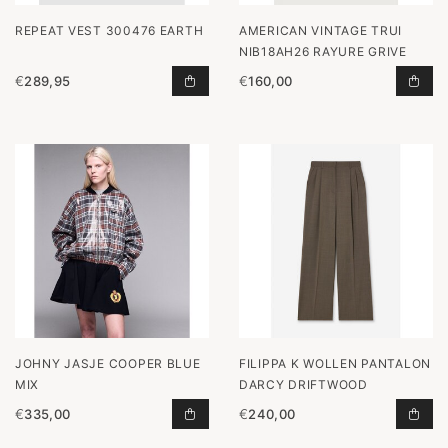
REPEAT VEST 300476 EARTH
AMERICAN VINTAGE TRUI
NIB18AH26 RAYURE GRIVE
€
289,95
€
160,00
VEST 300476 EARTH TOEVOEGEN A
TRU
JOHNY JASJE COOPER BLUE
FILIPPA K WOLLEN PANTALON
MIX
DARCY DRIFTWOOD
€
335,00
€
240,00
JASJE COOPER BLUE MIX TOEVOEG
WOL