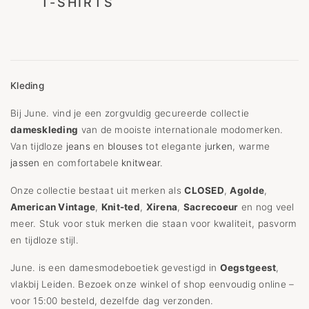
T-SHIRTS
Kleding
Bij June. vind je een zorgvuldig gecureerde collectie
dameskleding
van de mooiste internationale modomerken.
Van tijdloze
jeans
en
blouses
tot elegante
jurken
, warme
jassen
en comfortabele
knitwear
.
Onze collectie bestaat uit merken als
CLOSED
,
Agolde
,
American Vintage
,
Knit-ted
,
Xirena
,
Sacrecoeur
en nog veel
meer. Stuk voor stuk merken die staan voor kwaliteit, pasvorm
en tijdloze stijl.
June. is een damesmodeboetiek gevestigd in
Oegstgeest
,
vlakbij Leiden. Bezoek onze winkel of shop eenvoudig online –
voor 15:00 besteld, dezelfde dag verzonden.