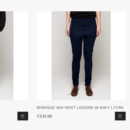
MONIQUE VAN HEIST LEGGING IN NAVY LYCRA
€
231,00
N
RELAX TOEVOEGEN AAN WINKELWAGEN
LEG