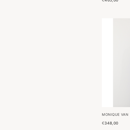
€
465,00
MONIQUE VAN H
€
348,00