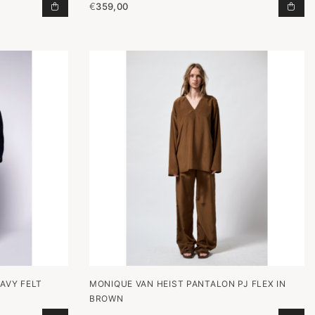
€
359,00
AAN WINKELWAGEN
BOY XL HOODIE NAVY TOEVOEGEN AAN WINKELWAG
TOP
AVY FELT
MONIQUE VAN HEIST PANTALON PJ FLEX IN
BROWN