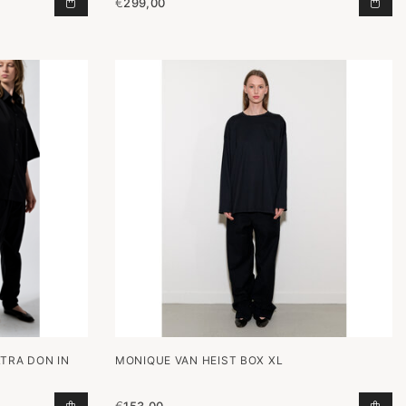
€
299,00
 TOEVOEGEN AAN WINKELWAGEN
BERMUDA FLEXY XL IN BROWN SILK TOEVOEGEN A
BLO
TRA DON IN
MONIQUE VAN HEIST BOX XL