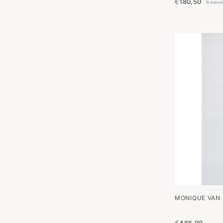
€
180,50
€
361,
MONIQUE VAN 