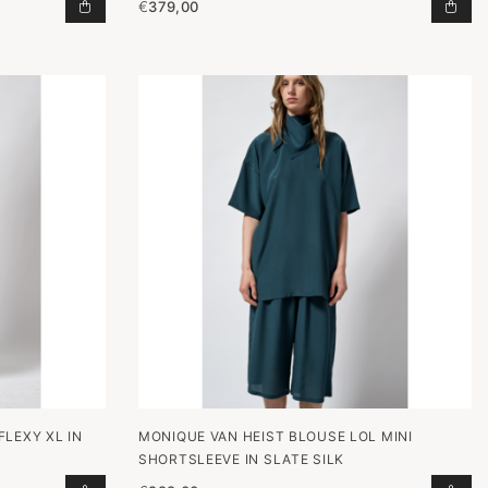
€
379,00
AAN WINKELWAGEN
TOP BOX NAVY FELT TOEVOEGEN AAN WINKELWAGE
PAN
LEXY XL IN
MONIQUE VAN HEIST BLOUSE LOL MINI
SHORTSLEEVE IN SLATE SILK