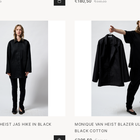
€
180,50
€
BERMUDA FLEXY XL IN SLATE SILK
00
361,00
HEIST JAS HIKE IN BLACK
MONIQUE VAN HEIST BLAZER UL
BLACK COTTON