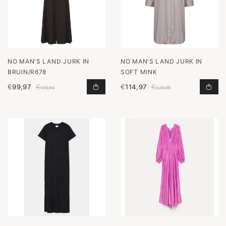
NO MAN'S LAND JURK IN
NO MAN'S LAND JURK IN
BRUIN/R678
SOFT MINK
€
99,97
€
€
114,97
€
JURK IN BRUIN/R678 TOEVOEGEN 
JUR
199,95
229,95