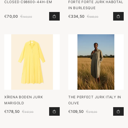
CLOSED C98600-44H-EM
FORTE FORTE JURK HABOTAL
IN BURLESQUE
€
70,00
€
€
334,50
€
C98600-44H-EM TOEVOEGEN AAN 
JUR
140,00
669,00
XÍRENA BODEN JURK
THE PERFECT JURK ITALY IN
MARIGOLD
OLIVE
€
178,50
€
€
109,50
€
BODEN JURK MARIGOLD TOEVOEGE
JUR
357,00
219,00