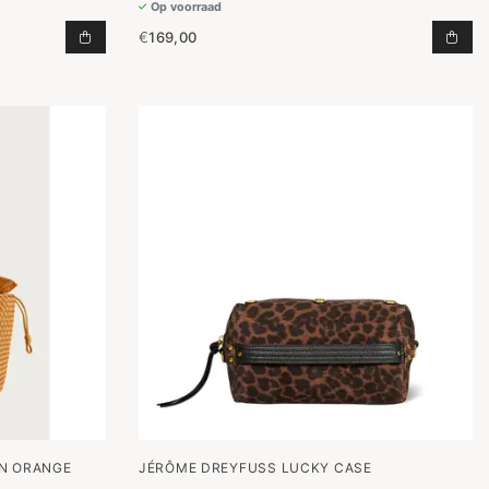
Op voorraad
€
169,00
 AAN WINKELWAGEN
THE NEW SHOPPING BAG L TOEVOEGEN AAN WINKE
BAS
EN ORANGE
JÉRÔME DREYFUSS LUCKY CASE