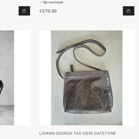
Op voorraad
€
270,00
N AAN WINKELWAGEN
TAS MEDIUM IN GOLDEN ORANGE TOEVOEGEN AAN
LUC
K
LIHANN GEORGE TAS SIENI OATSTONE