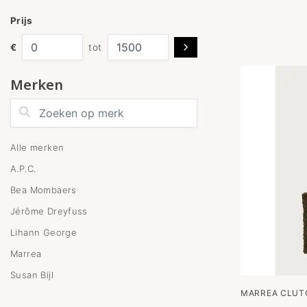
Prijs
€
tot
Merken
Zoeken op merk
Alle merken
A.P.C.
Bea Mombaers
Jérôme Dreyfuss
Lihann George
Marrea
Susan Bijl
MARREA CLUT