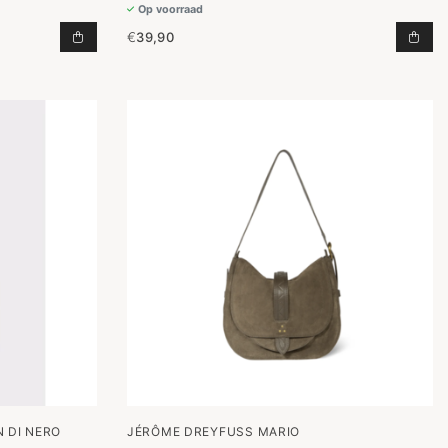
Op voorraad
€
39,90
AN WINKELWAGEN
SHOPPING BAG M WENA & ROTTE TOEVOEGEN AAN 
SHO
 DI NERO
JÉRÔME DREYFUSS MARIO