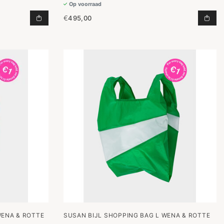
Op voorraad
€
495,00
AGEN
TAS LILI BLACK TOEVOEGEN AAN WINKELWAGEN
TAS
WENA & ROTTE
SUSAN BIJL SHOPPING BAG L WENA & ROTTE