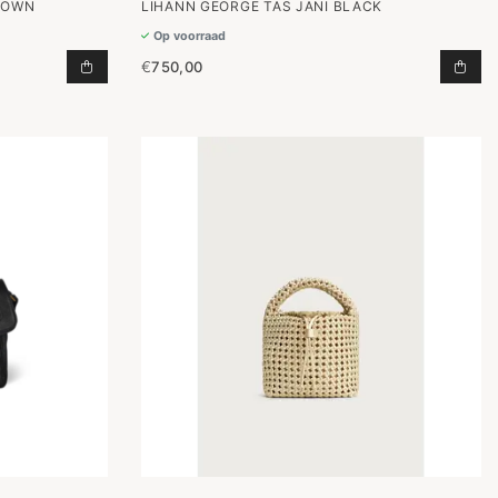
BROWN
LIHANN GEORGE TAS JANI BLACK
Op voorraad
€
750,00
WAGEN
TAS ELLI OX BROWN TOEVOEGEN AAN WINKELWAGE
TAS