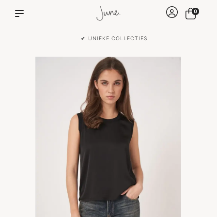
0
✔ VOOR 15:00 BESTELD IS DEZELFDE DAG VERZONDEN!