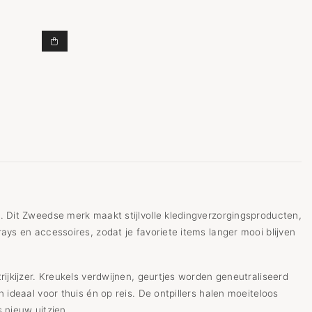
TEAMER TOEVOEGEN AAN WINKELWAGEN
STEAMERY PILO 2 FABRIC SHAVER TOEVOEGEN AAN
. Dit Zweedse merk maakt stijlvolle kledingverzorgingsproducten,
ays en accessoires, zodat je favoriete items langer mooi blijven
rijkijzer. Kreukels verdwijnen, geurtjes worden geneutraliseerd
 ideaal voor thuis én op reis. De ontpillers halen moeiteloos
s nieuw uitzien.