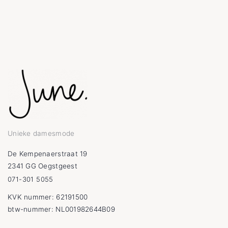
Unieke damesmode
De Kempenaerstraat 19
2341 GG Oegstgeest
071-301 5055
KVK nummer: 62191500
btw-nummer: NL001982644B09