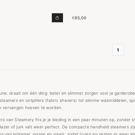
€
65,00
STEAMERY CIRRUS X HANDHELD S
1
une. draait om één ding: beter en slimmer zorgen voor je garderobe
steamers en ontpillers (fabric shavers) tot slimme wasmiddelen, spr
k vervangen hoeven te worden.
s van Steamery fris je je kleding in een paar minuten op, zonder st
blazer of jurk valt weer perfect. De compacte handheld steamers zijn
len van knitwear, jassen en sjaals, zodat truien en vesten er weer al