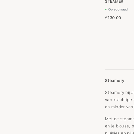
STEAMER
Op voorraad
€
130,00
Steamery
Steamery bij J
van krachtige 
en minder vaa
Met de steamer
en je blouse, 
pluisjes en pil