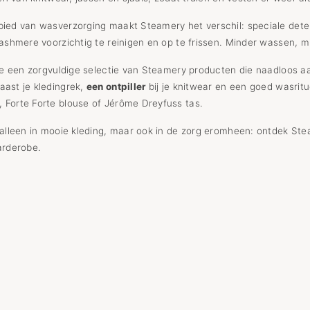
ied van wasverzorging maakt Steamery het verschil: speciale deter
cashmere voorzichtig te reinigen en op te frissen. Minder wassen, mi
 je een zorgvuldige selectie van Steamery producten die naadloos a
aast je kledingrek,
een ontpiller
bij je knitwear en een goed wasrit
 Forte Forte blouse of Jérôme Dreyfuss tas.
 alleen in mooie kleding, maar ook in de zorg eromheen: ontdek Stea
arderobe.