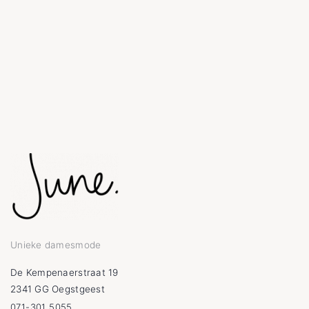
Unieke damesmode
De Kempenaerstraat 19
2341 GG Oegstgeest
071-301 5055