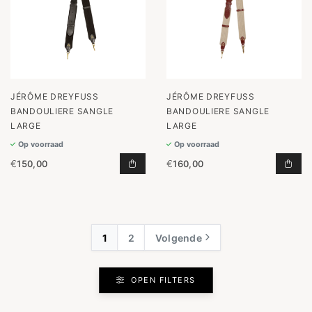
JÉRÔME DREYFUSS
JÉRÔME DREYFUSS
BANDOULIERE SANGLE
BANDOULIERE SANGLE
LARGE
LARGE
Op voorraad
Op voorraad
€
150,00
€
160,00
BANDOULIERE SANGLE LARGE TOE
BAN
1
2
Volgende
OPEN FILTERS