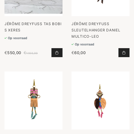
JÉRÔME DREYFUSS TAS BOBI
JÉRÔME DREYFUSS
S XERES
SLEUTELHANGER DANIEL
MULTICO-LEO
Op voorraad
Op voorraad
€
550,00
€
€
60,00
TAS BOBI S XERES TOEVOEGEN AA
SLE
1.100,00