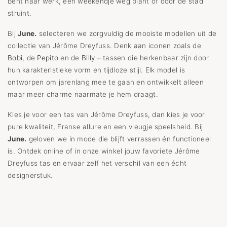
bent naar werk, een weekendje weg plant of door de stad
struint.
Bij
June.
selecteren we zorgvuldig de mooiste modellen uit de
collectie van Jérôme Dreyfuss. Denk aan iconen zoals de
Bobi
, de
Pepito
en de
Billy
– tassen die herkenbaar zijn door
hun karakteristieke vorm en tijdloze stijl. Elk model is
ontworpen om jarenlang mee te gaan en ontwikkelt alleen
maar meer charme naarmate je hem draagt.
Kies je voor een tas van Jérôme Dreyfuss, dan kies je voor
pure kwaliteit, Franse allure en een vleugje speelsheid. Bij
June.
geloven we in mode die blijft verrassen én functioneel
is. Ontdek online of in onze winkel jouw favoriete Jérôme
Dreyfuss tas en ervaar zelf het verschil van een écht
designerstuk.