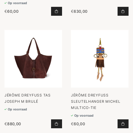
Op voorraad
€
60,00
€
630,00
SLEUTELHANGER DANIEL MULTICO
TAS
JÉRÔME DREYFUSS TAS
JÉRÔME DREYFUSS
JOSEPH M BRULÉ
SLEUTELHANGER MICHEL
MULTICO-TIE
Op voorraad
Op voorraad
€
880,00
€
60,00
TAS JOSEPH M BRULÉ TOEVOEGEN 
SLE