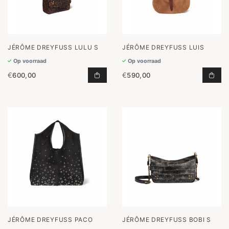
JÉRÔME DREYFUSS LULU S
JÉRÔME DREYFUSS LUIS
Op voorraad
Op voorraad
€
600,00
€
590,00
LULU S TOEVOEGEN AAN WINKELW
LUI
JÉRÔME DREYFUSS PACO
JÉRÔME DREYFUSS BOBI S