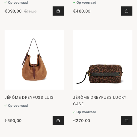
Op voorraad
Op voorraad
€
390,00
€
€
480,00
PACO TOEVOEGEN AAN WINKELWAG
BOB
780,00
JÉRÔME DREYFUSS LUIS
JÉRÔME DREYFUSS LUCKY
CASE
Op voorraad
Op voorraad
€
590,00
€
270,00
LUIS TOEVOEGEN AAN WINKELWAG
LUC