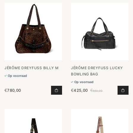
JÉRÔME DREYFUSS BILLY M
JÉRÔME DREYFUSS LUCKY
BOWLING BAG
Op voorraad
Op voorraad
€
780,00
€
425,00
€
BILLY M TOEVOEGEN AAN WINKELW
LUC
850,00