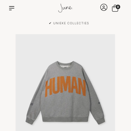
0
✔ VOOR 15:00 BESTELD IS DEZELFDE DAG VERZONDEN!