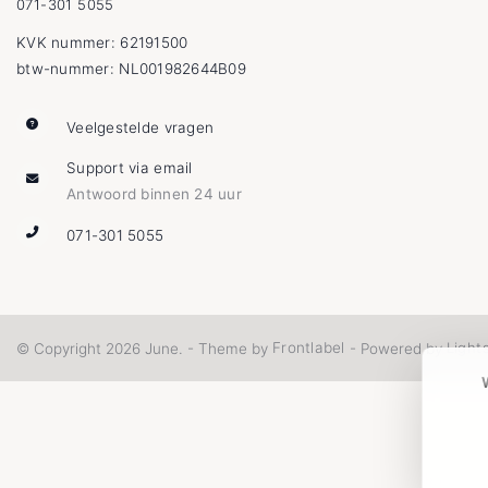
071-301 5055
KVK nummer: 62191500
btw-nummer: NL001982644B09
Veelgestelde vragen
Support via email
Antwoord binnen 24 uur
071-301 5055
Frontlabel
Light
© Copyright 2026 June. - Theme by
- Powered by