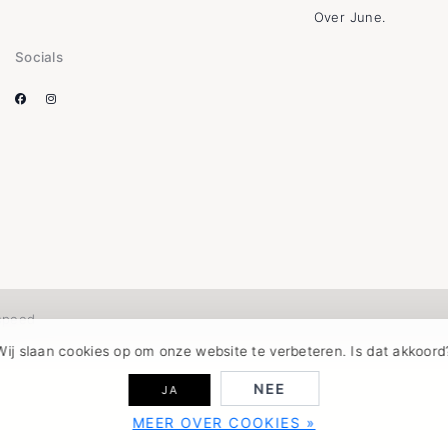
Over June.
Socials
speed
Wij slaan cookies op om onze website te verbeteren. Is dat akkoord
NEE
JA
MEER OVER COOKIES »