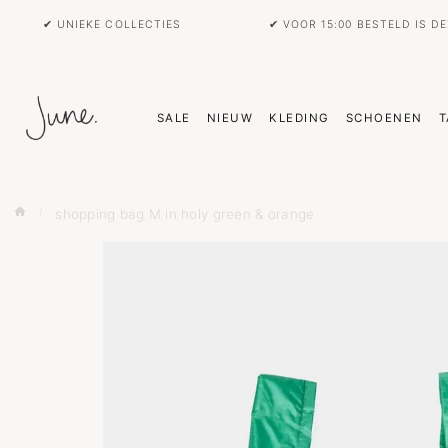
✔ UNIEKE COLLECTIES
✔ VOOR 15:00 BESTELD IS D
SALE
NIEUW
KLEDING
SCHOENEN
T
shopping bag M in holy green & orange