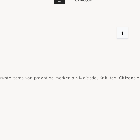
CREW NECK VEST BLACK MELANGE
1
wste items van prachtige merken als Majestic, Knit-ted, Citizens 