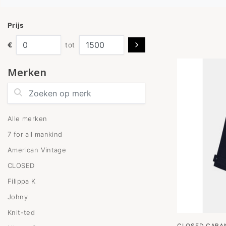
Prijs
€
tot
Merken
Zoeken op merk
Alle merken
7 for all mankind
American Vintage
CLOSED
Filippa K
Johny
Knit-ted
CLOSED CABAN