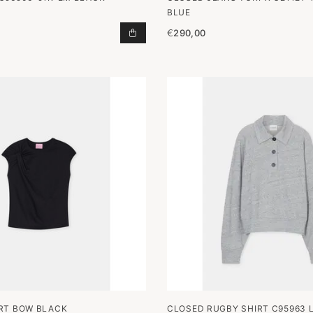
BLUE
€
290,00
VEST C96906-91K-EM BLACK TOEV
RT BOW BLACK
CLOSED RUGBY SHIRT C95963 