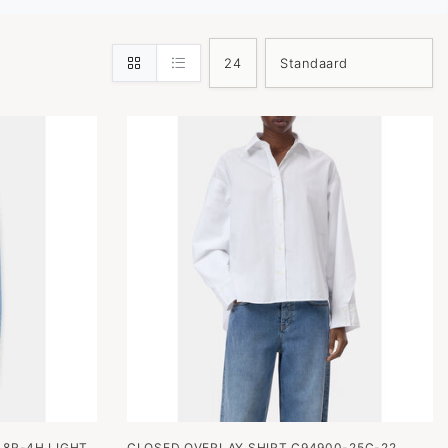
18R-4H LIGHT
CLOSED OVERLAY SHIRT C94900-25C-22