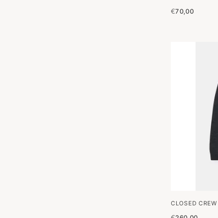
€
70,00
CLOSED CREW
€
260,00