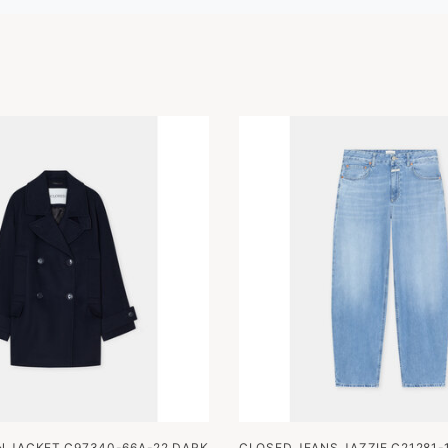
 JACKET C97340-66A-22 DARK
CLOSED JEANS JAZZIE C21281-