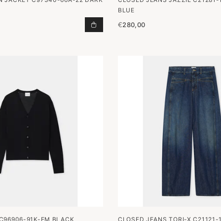
BLUE
€
280,00
CABAN JACKET C97340-66A-22 DA
C96906-91K-EM BLACK
CLOSED JEANS TORI-X C21121-