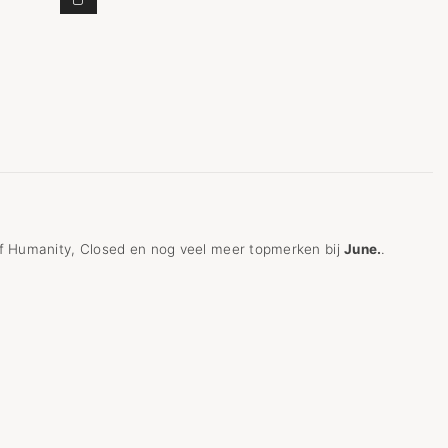
 TOEVOEGEN AAN WINKELWAGEN
BROEK ROMI CYPRESS GREEN TOEVOEGEN AAN WI
of Humanity, Closed en nog veel meer topmerken bij
June.
.