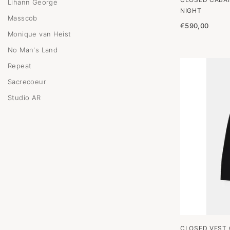
Lihann George
NIGHT
Masscob
€
590,00
Monique van Heist
No Man's Land
Repeat
Sacrecoeur
Studio AR
CLOSED VEST 