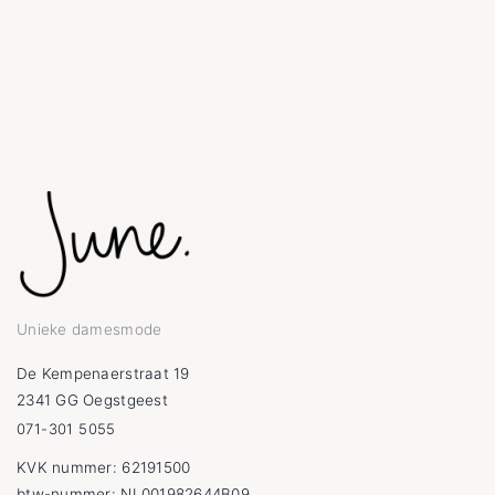
Unieke damesmode
De Kempenaerstraat 19
2341 GG Oegstgeest
071-301 5055
KVK nummer: 62191500
btw-nummer: NL001982644B09