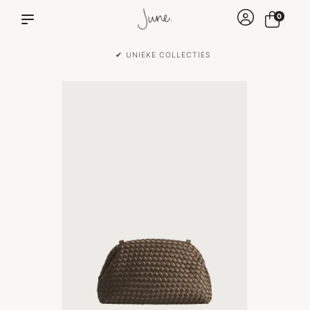
0
✔ UNIEKE COLLECTIES
✔ VOOR 15: