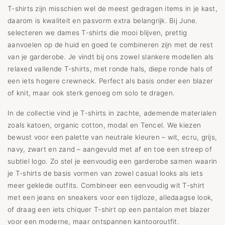
T-shirts zijn misschien wel de meest gedragen items in je kast,
daarom is kwaliteit en pasvorm extra belangrijk. Bij June.
selecteren we dames T-shirts die mooi blijven, prettig
aanvoelen op de huid en goed te combineren zijn met de rest
van je garderobe. Je vindt bij ons zowel slankere modellen als
relaxed vallende T-shirts, met ronde hals, diepe ronde hals of
een iets hogere crewneck. Perfect als basis onder een blazer
of knit, maar ook sterk genoeg om solo te dragen.
In de collectie vind je T-shirts in zachte, ademende materialen
zoals katoen, organic cotton, modal en Tencel. We kiezen
bewust voor een palette van neutrale kleuren – wit, ecru, grijs,
navy, zwart en zand – aangevuld met af en toe een streep of
subtiel logo. Zo stel je eenvoudig een garderobe samen waarin
je T-shirts de basis vormen van zowel casual looks als iets
meer geklede outfits. Combineer een eenvoudig wit T-shirt
met een jeans en sneakers voor een tijdloze, alledaagse look,
of draag een iets chiquer T-shirt op een pantalon met blazer
voor een moderne, maar ontspannen kantooroutfit.