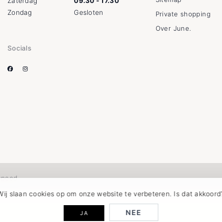
Zaterdag
09.30 - 17.30
Zondag
Gesloten
Private shopping
Over June.
Socials
speed
Wij slaan cookies op om onze website te verbeteren. Is dat akkoord
NEE
JA