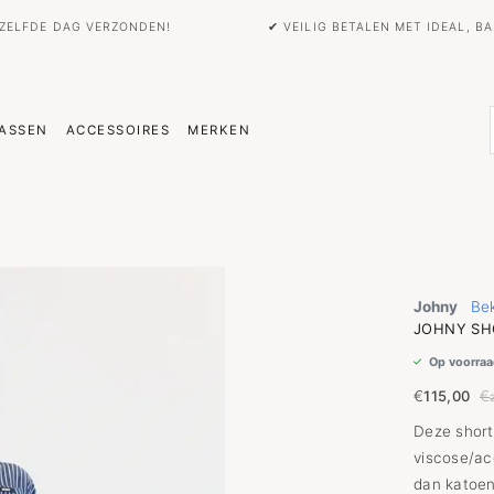
EZELFDE DAG VERZONDEN!
✔ VEILIG BETALEN MET IDEAL, 
ASSEN
ACCESSOIRES
MERKEN
Johny
Bek
JOHNY SHO
Op voorraa
€
115,00
€
Deze short
viscose/ac
dan katoen