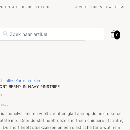
BANCONTACT OF CREDITCARD
✔ WEKELIJKS NIEUWE ITEMS
0
ijk alles Korte broeken
RT BERNY IN NAVY PINSTRIPE
d
230,00
 is soepelvallend en voelt zacht en glad aan op de huid door de
etate mix. Door de stof heeft deze short een chiquere utstraling
. De short heeft steekzakken en een elastische taille wat hem