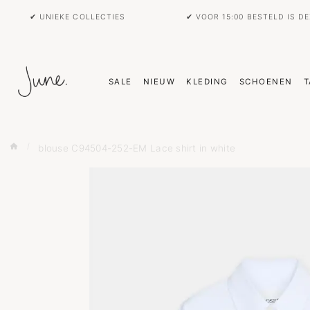
✔ UNIEKE COLLECTIES
✔ VOOR 15:00 BESTELD IS D
SALE
NIEUW
KLEDING
SCHOENEN
T
blouse C94504-252-EM Lace shirt in white