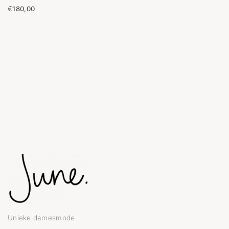
€
180,00
Unieke damesmode