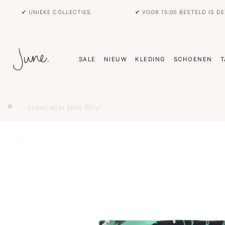
✔ UNIEKE COLLECTIES
✔ VOOR 15:00 BESTELD IS D
SALE
NIEUW
KLEDING
SCHOENEN
T
shawl Iki in print Why?