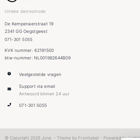
Unieke damesmode
De Kempenaerstraat 19
2341 GG Oegstgeest
071-301 5055
KVK nummer: 62191500
btw-nummer: NL001982644B09
Veelgestelde vragen
Support via email
Antwoord binnen 24 uur
071-301 5055
Frontlabel
Light
© Copyright 2026 June. - Theme by
- Powered by