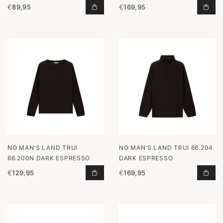
€
89,95
€
169,95
TRUI 66.192 LAUREL TOEVOEGEN A
TRU
NO MAN'S LAND TRUI
NO MAN'S LAND TRUI 66.204
66.200N DARK ESPRESSO
DARK ESPRESSO
€
129,95
€
169,95
TRUI 66.200N DARK ESPRESSO TO
TRU