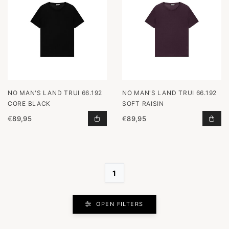
NO MAN'S LAND TRUI 66.192
NO MAN'S LAND TRUI 66.192
CORE BLACK
SOFT RAISIN
€
89,95
€
89,95
TRUI 66.192 CORE BLACK TOEVOEG
TRU
1
OPEN FILTERS