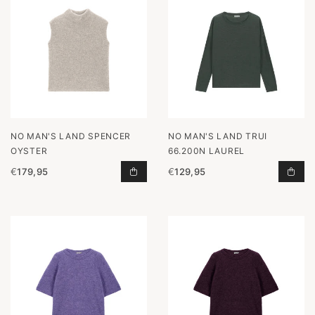
NO MAN'S LAND SPENCER
NO MAN'S LAND TRUI
OYSTER
66.200N LAUREL
€
179,95
€
129,95
SPENCER OYSTER TOEVOEGEN AAN
TRU