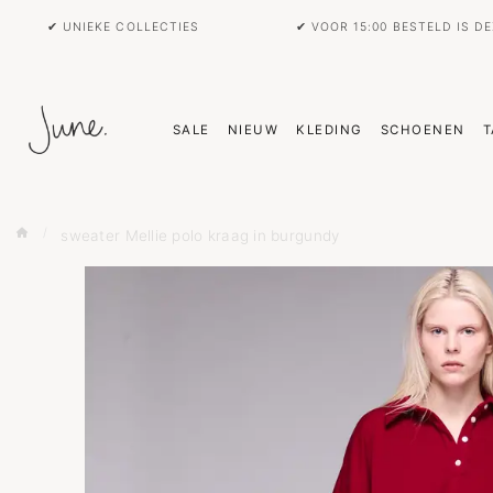
✔ UNIEKE COLLECTIES
✔ VOOR 15:00 BESTELD IS D
SALE
NIEUW
KLEDING
SCHOENEN
T
sweater Mellie polo kraag in burgundy