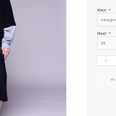
Kleur:
*
Maat:
*
MO