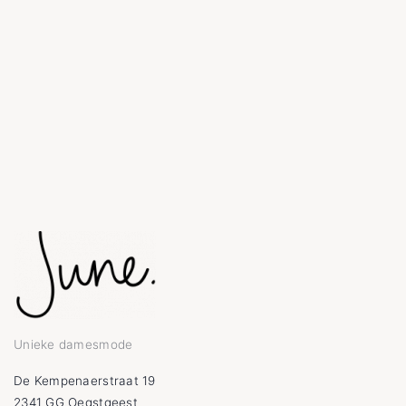
Unieke damesmode
De Kempenaerstraat 19
2341 GG Oegstgeest