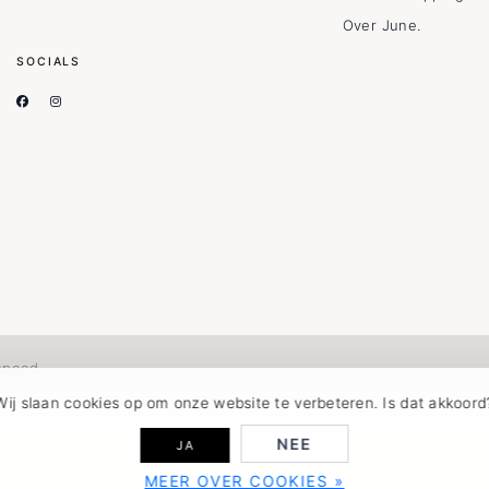
Over June.
SOCIALS
speed
Wij slaan cookies op om onze website te verbeteren. Is dat akkoord
NEE
JA
MEER OVER COOKIES »