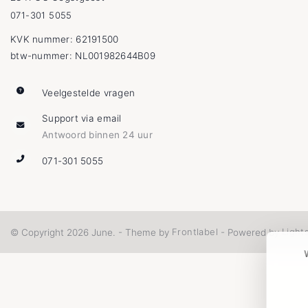
071-301 5055
KVK nummer: 62191500
btw-nummer: NL001982644B09
Veelgestelde vragen
Support via email
Antwoord binnen 24 uur
071-301 5055
Frontlabel
Light
© Copyright 2026 June. - Theme by
- Powered by