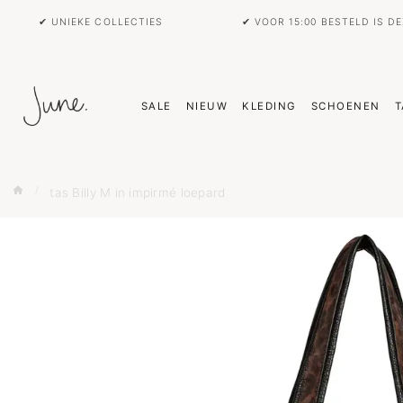
✔ UNIEKE COLLECTIES
✔ VOOR 15:00 BESTELD IS D
SALE
NIEUW
KLEDING
SCHOENEN
T
tas Billy M in impirmé loepard