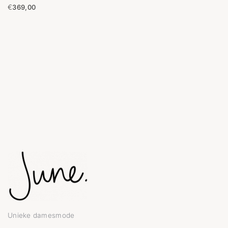
€
369,00
Unieke damesmode