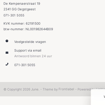
De Kempenaerstraat 19
2341 GG Oegstgeest
071-301 5055
KVK nummer: 62191500
btw-nummer: NL001982644B09
Veelgestelde vragen
Support via email
Antwoord binnen 24 uur
071-301 5055
Frontlabel
Light
© Copyright 2026 June. - Theme by
- Powered by