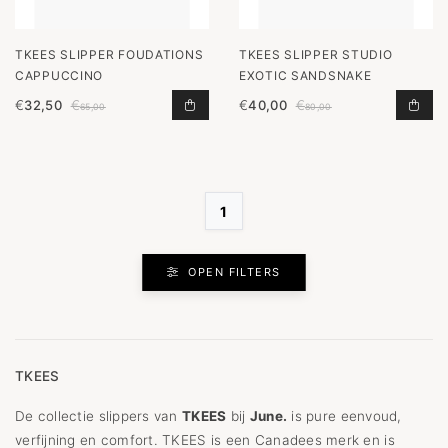
TKEES SLIPPER FOUDATIONS
TKEES SLIPPER STUDIO
CAPPUCCINO
EXOTIC SANDSNAKE
€
32,50
€
€
40,00
€
SLIPPER FOUDATIONS CAPPUCCINO
SLI
65,00
80,00
1
OPEN FILTERS
TKEES
De collectie slippers van
TKEES
bij
June.
is pure eenvoud,
verfijning en comfort. TKEES is een Canadees merk en is