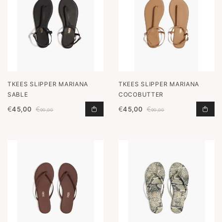
TKEES SLIPPER MARIANA
TKEES SLIPPER MARIANA
SABLE
COCOBUTTER
€
45,00
€
€
45,00
€
SLIPPER MARIANA SABLE TOEVOEG
SLI
90,00
90,00