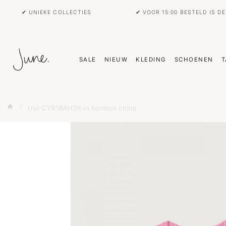
✔ UNIEKE COLLECTIES
✔ VOOR 15:00 BESTELD IS D
SALE
NIEUW
KLEDING
SCHOENEN
T
trui CYR18AH26 in bonbon chine