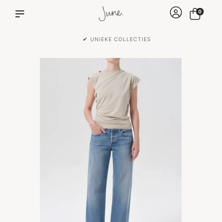
0
✔ VOOR 15:00 BESTELD IS DEZELFDE DAG VERZONDEN!