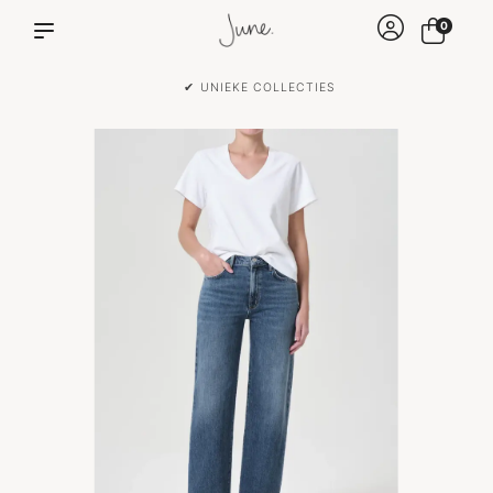
0
✔ VOOR 15:00 BESTELD IS DEZELFDE DAG VERZONDEN!