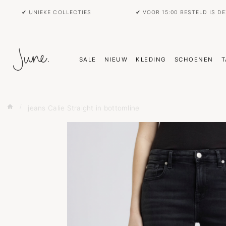
✔ UNIEKE COLLECTIES
✔ VOOR 15:00 BESTELD IS D
SALE
NIEUW
KLEDING
SCHOENEN
T
jeans Calie Straight in bottomline