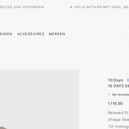
EZELFDE DAG VERZONDEN!
✔ VEILIG BETALEN MET IDEAL, 
ASSEN
ACCESSOIRES
MERKEN
10 Days
B
10 DAYS S
Op voorraa
€
119,90
Relaxed fi
chique fl
'10' monog