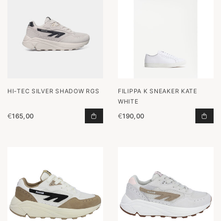
HI-TEC SILVER SHADOW RGS
FILIPPA K SNEAKER KATE
WHITE
€
165,00
€
190,00
SILVER SHADOW RGS TOEVOEGEN 
SNE