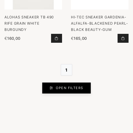
ALOHAS SNEAKER TB 490
HI-TEC SNEAKER GARDENIA-
RIFE GRAIN WHITE
ALFALFA-BLACKENED PEARL-
BURGUNDY
BLACK BEAUTY-GUM
€
160,00
€
165,00
SNEAKER TB 490 RIFE GRAIN WHI
SNE
1
OPEN FILTERS