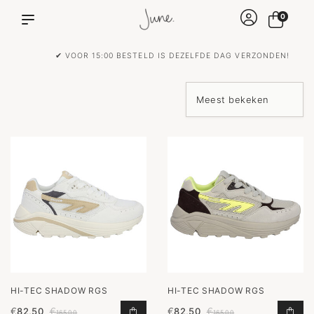
0
✔ VOOR 15:00 BESTELD IS DEZELFDE DAG VERZONDEN!
HI-TEC SHADOW RGS
HI-TEC SHADOW RGS
€
82,50
€
€
82,50
€
SHADOW RGS TOEVOEGEN AAN WI
SHA
165,00
165,00