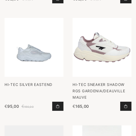
HI-TEC SILVER EASTEND
HI-TEC SNEAKER SHADOW
RGS GARDENIA/DEAUVILLE
MAUVE
€
95,00
€
€
165,00
SILVER EASTEND TOEVOEGEN AAN 
SNE
190,00