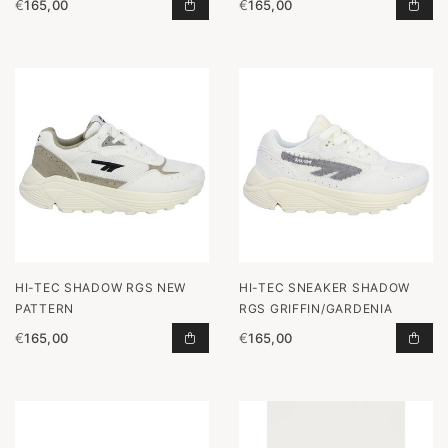
€
165,00
€
165,00
SNEAKER SHADOW RGS GARDENIA/S
SHA
HI-TEC SHADOW RGS NEW
HI-TEC SNEAKER SHADOW
PATTERN
RGS GRIFFIN/GARDENIA
€
165,00
€
165,00
SHADOW RGS NEW PATTERN TOEVO
SNE