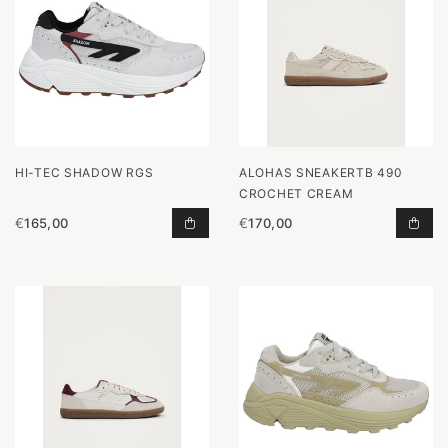
HI-TEC SHADOW RGS
ALOHAS SNEAKERTB 490
CROCHET CREAM
€
165,00
€
170,00
SHADOW RGS TOEVOEGEN AAN WI
SNE