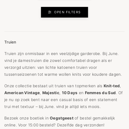
OPEN FILTERS
Truien
Truien zijn onmisbaar in een veelzijdige garderobe. Bij June.
vind je damestruien die zowel comfortabel dragen als er
verzorgd uitzien: van lichte katoenen truien voor
tussenseizoenen tot warme wollen knits voor koudere dagen.
Onze collectie bestaat uit truien van topmerken als
Knit-ted
,
American Vintage
,
Majestic
,
10 Days
en
Femmes du Sud
. Of
je nu op zoek bent naar een casual basis of een statement
trui met textuur – bij June. vind je altijd iets moois.
Bezoek onze boetiek in
Oegstgeest
of bestel gemakkelijk
online. Voor 15:00 besteld? Dezelfde dag verzonden!