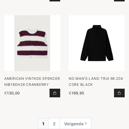
AMERICAN VINTAGE SPENCER
NO MAN'S LAND TRUI 66.204
NIB18DH26 CRANBERRY
CORE BLACK
€
130,00
€
169,95
SPENCER NIB18DH26 CRANBERRY T
TRU
1
2
Volgende