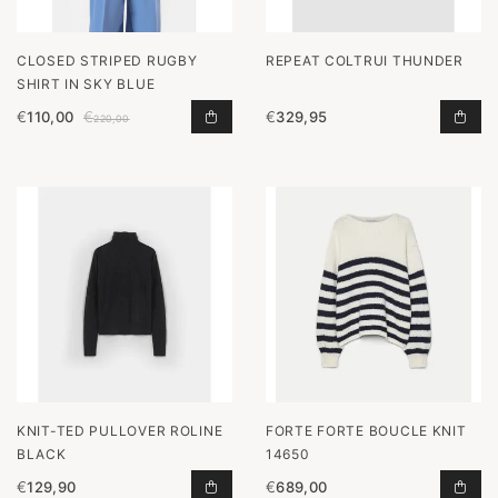
CLOSED STRIPED RUGBY
REPEAT COLTRUI THUNDER
SHIRT IN SKY BLUE
€
110,00
€
€
329,95
STRIPED RUGBY SHIRT IN SKY BLU
COL
220,00
KNIT-TED PULLOVER ROLINE
FORTE FORTE BOUCLE KNIT
BLACK
14650
€
129,90
€
689,00
PULLOVER ROLINE BLACK TOEVOEG
BOU