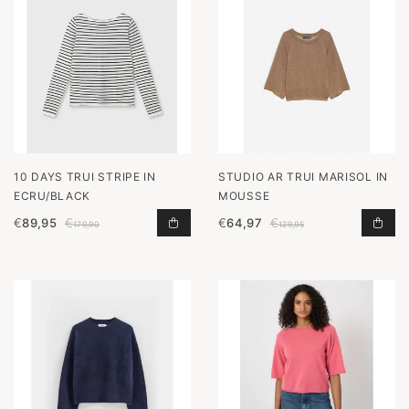
10 DAYS TRUI STRIPE IN
STUDIO AR TRUI MARISOL IN
ECRU/BLACK
MOUSSE
€
89,95
€
€
64,97
€
TRUI STRIPE IN ECRU/BLAC
TRU
179,90
129,95