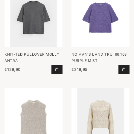
KNIT-TED PULLOVER MOLLY
NO MAN'S LAND TRUI 66.168
ANTRA
PURPLE MIST
€
129,90
€
219,95
PULLOVER MOLLY ANTRA TOEVOEG
TRU