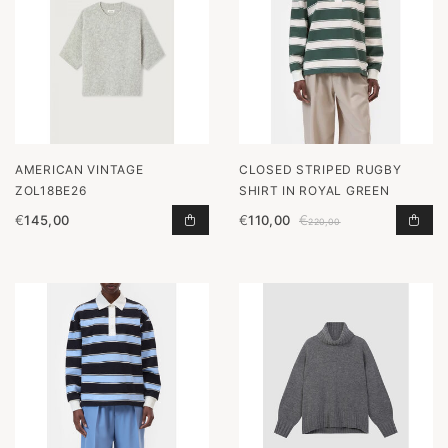
AMERICAN VINTAGE
CLOSED STRIPED RUGBY
ZOL18BE26
SHIRT IN ROYAL GREEN
€
145,00
€
110,00
€
ZOL18BE26 TOEVOEGEN AAN WINKE
STR
220,00