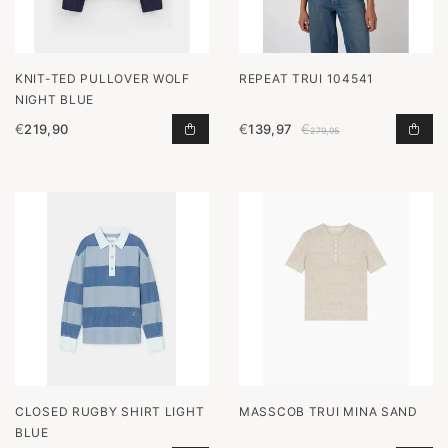
KNIT-TED PULLOVER WOLF
REPEAT TRUI 104541
NIGHT BLUE
€
219,90
€
139,97
€
PULLOVER WOLF NIGHT BLUE TOEV
TRU
279,95
CLOSED RUGBY SHIRT LIGHT
MASSCOB TRUI MINA SAND
BLUE