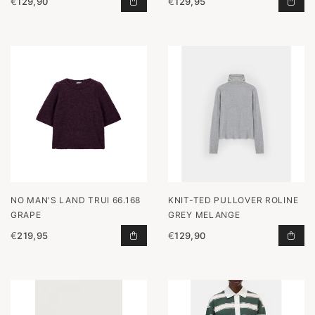
€
129,90
€
129,95
PULLOVER MOLLY SAND TOEVOEGE
TRU
NO MAN'S LAND TRUI 66.168
KNIT-TED PULLOVER ROLINE
GRAPE
GREY MELANGE
€
219,95
€
129,90
TRUI 66.168 GRAPE TOEVOEGEN AA
PUL