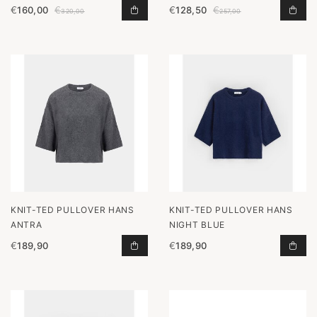
€
160,00
€
€
128,50
€
RUGBY SHIRT LIGHT BLUE TOEVOE
TRU
320,00
257,00
KNIT-TED PULLOVER HANS
KNIT-TED PULLOVER HANS
ANTRA
NIGHT BLUE
€
189,90
€
189,90
PULLOVER HANS ANTRA TOEVOEGE
PUL