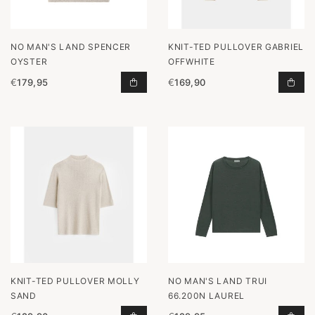
NO MAN'S LAND SPENCER
KNIT-TED PULLOVER GABRIEL
OYSTER
OFFWHITE
€
179,95
€
169,90
SPENCER OYSTER TOEVOEGEN AAN
PUL
KNIT-TED PULLOVER MOLLY
NO MAN'S LAND TRUI
SAND
66.200N LAUREL