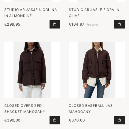
STUDIO AR JASJE NICOLINA
STUDIO AR JASJE FIORA IN
IN ALMONDINE
OLIVE
€
299,95
€
164,97
€
JASJE NICOLINA IN ALMONDINE T
JAS
329,95
CLOSED OVERSIZED
CLOSED BASEBALL JAS
SHACKET MAHOGANY
MAHOGANY
€
390,00
€
370,00
OVERSIZED SHACKET MAHOGANY T
BAS