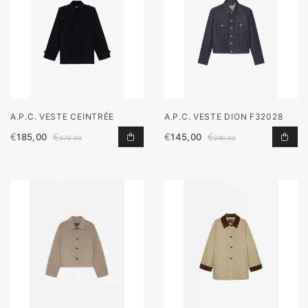
A.P.C. VESTE CEINTRÉE
A.P.C. VESTE DION F32028
€
185,00
€
€
145,00
€
VESTE CEINTRÉE TOEVOEGEN AAN 
VES
370,00
290,00