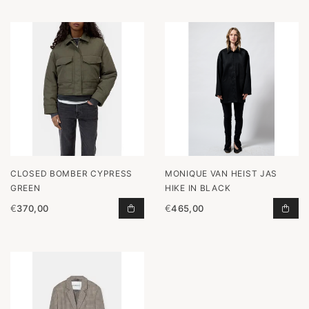
CLOSED BOMBER CYPRESS
MONIQUE VAN HEIST JAS
GREEN
HIKE IN BLACK
€
370,00
€
465,00
BOMBER CYPRESS GREEN TOEVOEG
JAS