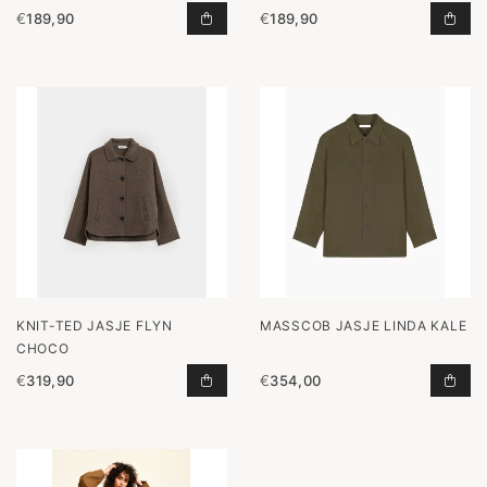
€
189,90
€
189,90
BLOUSE JACKET BLACK TOEVOEGE
WID
KNIT-TED JASJE FLYN
MASSCOB JASJE LINDA KALE
CHOCO
€
319,90
€
354,00
JASJE FLYN CHOCO TOEVOEGEN A
JAS