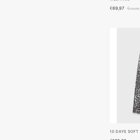
€
69,97
€
139,95
10 DAYS SOFT