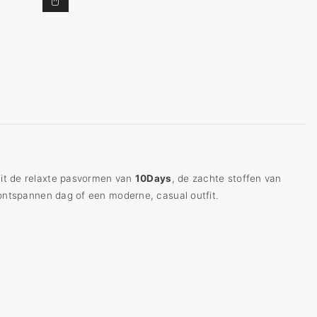
VOEGEN AAN WINKELWAGEN
WESTERN JOGGER TAPE TOEVOEGEN AAN WINKELW
uit de relaxte pasvormen van
10Days
, de zachte stoffen van
 ontspannen dag of een moderne, casual outfit.