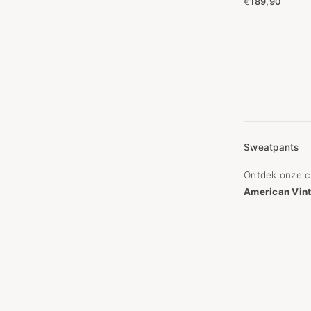
€
189,90
Sweatpants
Ontdek onze c
American Vin