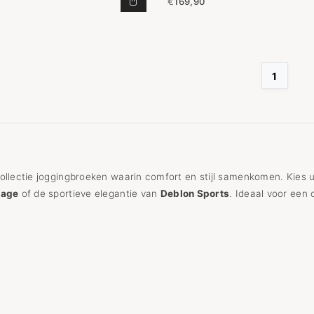
€
169,90
SOFT SCUBA PANTS LEOPARD TOE
1
ollectie joggingbroeken waarin comfort en stijl samenkomen. Kies 
tage
of de sportieve elegantie van
Deblon Sports
. Ideaal voor een