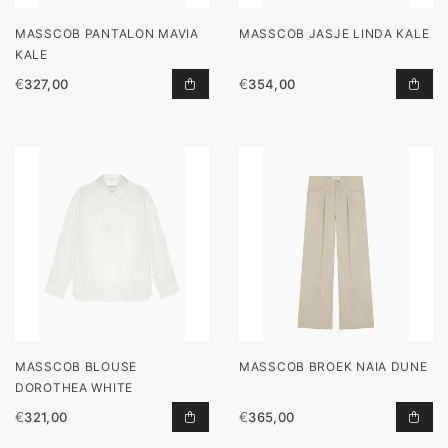
MASSCOB PANTALON MAVIA
MASSCOB JASJE LINDA KALE
KALE
€
327,00
€
354,00
PANTALON MAVIA KALE TOEVOEGEN
JAS
MASSCOB BLOUSE
MASSCOB BROEK NAIA DUNE
DOROTHEA WHITE
€
321,00
€
365,00
BLOUSE DOROTHEA WHITE TOEVOE
BRO