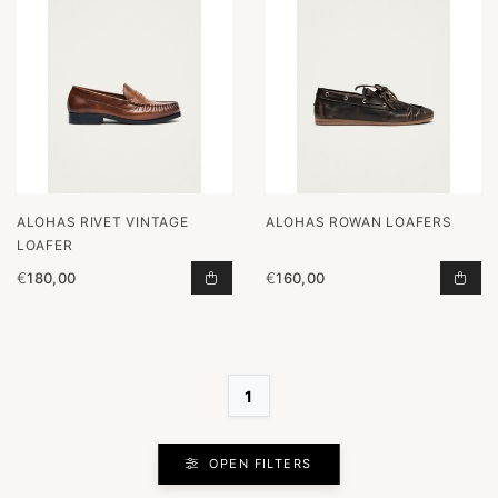
ALOHAS RIVET VINTAGE
ALOHAS ROWAN LOAFERS
LOAFER
€
180,00
€
160,00
RIVET VINTAGE LOAFER TOEVOEGE
ROW
1
OPEN FILTERS