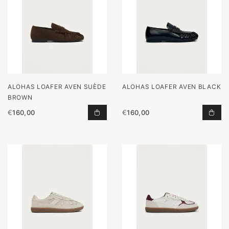
ALOHAS LOAFER AVEN SUÈDE
ALOHAS LOAFER AVEN BLACK
BROWN
€
160,00
€
160,00
LOAFER AVEN SUÈDE BROWN TOEV
LOA