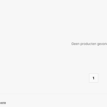
Geen producten gevond
1
mere