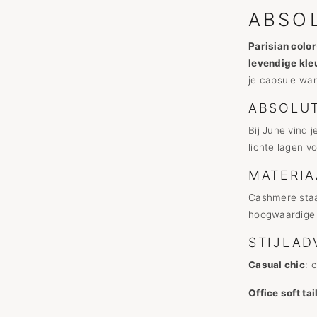
ABSO
Parisian colo
levendige kle
je capsule war
ABSOLUT
Bij June vind 
lichte lagen v
MATERIA
Cashmere sta
hoogwaardige
STIJLAD
Casual chic
: 
Office soft tai