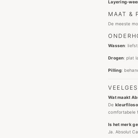
Layering-wee
MAAT & 
De meeste mode
ONDERHO
Wassen
: liefs
Drogen
: plat 
Pilling
: behan
VEELGES
Wat maakt Ab
De
kleurfiloso
comfortabele f
Is het merk g
Ja. Absolut Ca