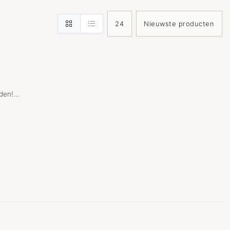
en!...