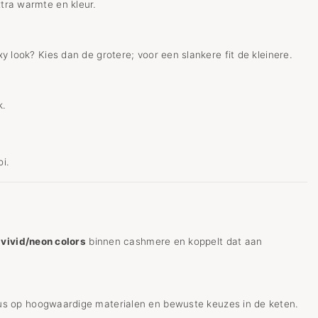
xtra warmte en kleur.
y look? Kies dan de grotere; voor een slankere fit de kleinere.
k.
i.
n vivid/neon colors
binnen cashmere en koppelt dat aan
us op hoogwaardige materialen en bewuste keuzes in de keten.