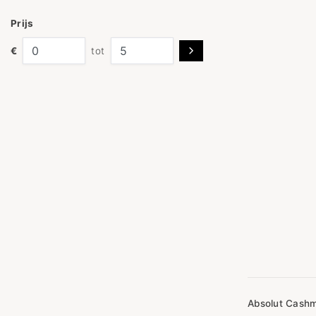
Prijs
€
tot
Absolut Cash