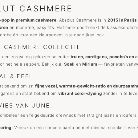
LUT CASHMERE
r-pop in premium cashmere.
Absolut Cashmere is in
2015 in Parijs
uren
en moderne, easy fits. Het merk doorbreekt de klassieke cash
drobe én voor een kleuraccent in je dagelijkse look.
 CASHMERE COLLECTIE
je een zorgvuldig gekozen selectie:
truien, cardigans, poncho’s en 
oor het hele seizoen. Bekijk o.a.
Soeli
en
Miriam
— favorieten vanwe
AL & FEEL
at bekend om z’n
fijne vezel, warmte-gewicht-ratio en duurzaamh
 garens en staat bekend om
vibrant color-dyeing
zonder in te leve
VIES VAN JUNE.
combineer een felgekleurde crewneck met straight jeans en loafers.
loring
: V-neck op een soepele pantalon met minimal sneakers van