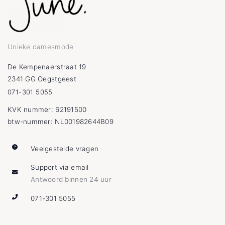
Unieke damesmode
De Kempenaerstraat 19
2341 GG Oegstgeest
071-301 5055
KVK nummer: 62191500
btw-nummer: NL001982644B09
Veelgestelde vragen
Support via email
Antwoord binnen 24 uur
071-301 5055