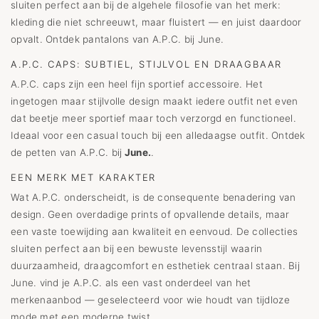
sluiten perfect aan bij de algehele filosofie van het merk:
kleding die niet schreeuwt, maar fluistert — en juist daardoor
opvalt. Ontdek pantalons van A.P.C. bij June.
A.P.C. CAPS: SUBTIEL, STIJLVOL EN DRAAGBAAR
A.P.C. caps zijn een heel fijn sportief accessoire. Het
ingetogen maar stijlvolle design maakt iedere outfit net even
dat beetje meer sportief maar toch verzorgd en functioneel.
Ideaal voor een casual touch bij een alledaagse outfit. Ontdek
de petten van A.P.C. bij
June.
.
EEN MERK MET KARAKTER
Wat A.P.C. onderscheidt, is de consequente benadering van
design. Geen overdadige prints of opvallende details, maar
een vaste toewijding aan kwaliteit en eenvoud. De collecties
sluiten perfect aan bij een bewuste levensstijl waarin
duurzaamheid, draagcomfort en esthetiek centraal staan. Bij
June. vind je A.P.C. als een vast onderdeel van het
merkenaanbod — geselecteerd voor wie houdt van tijdloze
mode met een moderne twist.